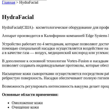
Главная
>
HydraFacial
HydraFacial
HydraFacial(США)- косметологическое оборудование для профе
Аппарат производится в Калифорнии компанией Edge Systems L
Устройство работает по 4 методикам, которые позволяют дост
помощью специальной насадки осуществляется воздействие на 
а в качест­ве газа — воздух, медицинский кислород или углек
В дополнение к основной технологии Vortex-Fusion и насадка
позволяет создавать индивидуальные протоколы, которые обес
Насыщение кожи сыворотками осуществляется посредством раб
ребристую поверхность. Насадки обеспечивают полную гигиен
Возможность регулировать интенсивность вакуума делает проц
Основные области применения:
Омоложение кожи
Очищение кожи