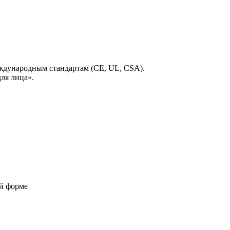
еждународным стандартам (CE, UL, CSA).
ля лица».
ой форме