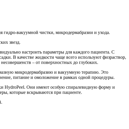
я гидро-вакуумной чистки, микродермабразии и ухода.
ких звезд.
ивидуально настроить параметры для каждого пациента. С
адки. В качестве жидкости чаще всего используют физраствор,
х несовершенств – от поверхностных до глубоких.
алмазную микродермабразию и вакуумную терапию. Это
нение, питание и омоложение в рамках одной процедуры.
ки HydroPeel. Они имеют особую спиралевидную форму и
еры, которые вскрываются при пациенте.
й.