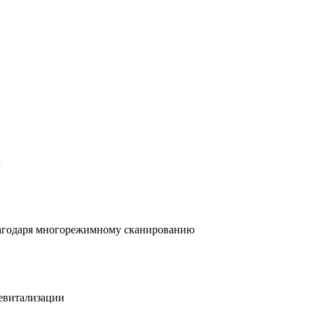
а
благодаря многорежимному сканированию
евитализации