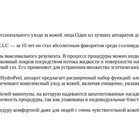
ссионального ухода за кожей лица.Один из лучших аппаратов дл
LC — за 10 лет он стал абсолютным фаворитом среди голливудс
ичь максимального результата. В процессе процедуры можно инд
кожный покров посредством потока жидкости и поверхности нас
ислый газ. Его применяют для устранения множества эстетически
м HydroPeel, аппарат предлагает расширенный набор функций: 
печивают комплексный уход за кожей, включая очищение, увлаж
очей манипулы, на которую надеваются запатентованные насад
ичность процедуры, так как упакованы в индивидуальные блист
едуру комфортной даже для людей с очень чувствительной коже