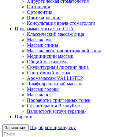
Хирургическая стоматология
Ортопедия
Ортодонтия
Протезирование
Консультация врача-стоматолога
Программы массажа и СПА
Классический массаж лица
Массаж рук
Массаж спины
Массаж шейно-воротниковой зоны
Медицинский массаж
Общий массаж тела
Скульптурный лифтинг лица
Спортивный массаж
Аромамассаж VALLISTEP
Лимфодренажный массаж
Массаж головы
Массаж ног
Проработка триггерных точек
Сферотерапия Beautylizer
Валлистоун (стоун-терапия)
Пирсинг
Подобрать процедуру
Записаться