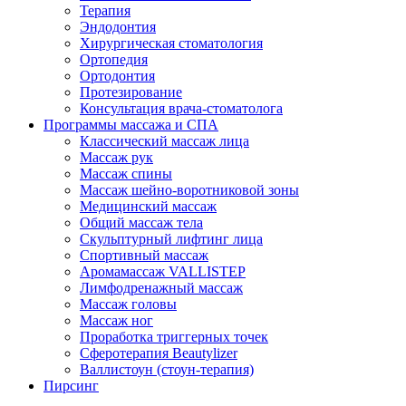
Терапия
Эндодонтия
Хирургическая стоматология
Ортопедия
Ортодонтия
Протезирование
Консультация врача-стоматолога
Программы массажа и СПА
Классический массаж лица
Массаж рук
Массаж спины
Массаж шейно-воротниковой зоны
Медицинский массаж
Общий массаж тела
Скульптурный лифтинг лица
Спортивный массаж
Аромамассаж VALLISTEP
Лимфодренажный массаж
Массаж головы
Массаж ног
Проработка триггерных точек
Сферотерапия Beautylizer
Валлистоун (стоун-терапия)
Пирсинг