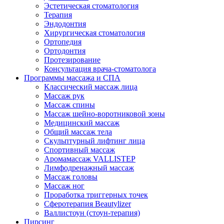
Эстетическая стоматология
Терапия
Эндодонтия
Хирургическая стоматология
Ортопедия
Ортодонтия
Протезирование
Консультация врача-стоматолога
Программы массажа и СПА
Классический массаж лица
Массаж рук
Массаж спины
Массаж шейно-воротниковой зоны
Медицинский массаж
Общий массаж тела
Скульптурный лифтинг лица
Спортивный массаж
Аромамассаж VALLISTEP
Лимфодренажный массаж
Массаж головы
Массаж ног
Проработка триггерных точек
Сферотерапия Beautylizer
Валлистоун (стоун-терапия)
Пирсинг